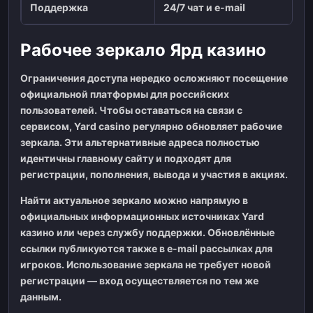
Поддержка
24/7 чат и e-mail
Рабочее зеркало Ярд казино
Ограничения доступа нередко осложняют посещение
официальной платформы для российских
пользователей. Чтобы оставаться на связи с
сервисом, Yard casino регулярно обновляет рабочие
зеркала. Эти альтернативные адреса полностью
идентичны главному сайту и подходят для
регистрации, пополнения, вывода и участия в акциях.
Найти актуальное зеркало можно напрямую в
официальных информационных источниках Yard
казино или через службу поддержки. Обновлённые
ссылки публикуются также в e-mail рассылках для
игроков. Использование зеркала не требует новой
регистрации — вход осуществляется по тем же
данным.