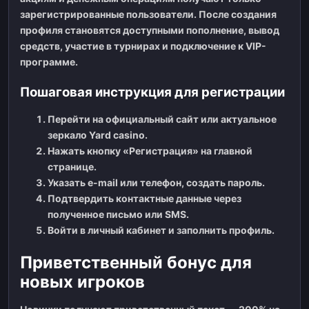
зарегистрированные пользователи. После создания
профиля становятся доступными пополнение, вывод
средств, участие в турнирах и подключение к VIP-
программе.
Пошаговая инструкция для регистрации
Перейти на официальный сайт или актуальное
зеркало Yard casino.
Нажать кнопку «Регистрация» на главной
странице.
Указать e-mail или телефон, создать пароль.
Подтвердить контактные данные через
полученное письмо или SMS.
Войти в личный кабинет и заполнить профиль.
Приветственный бонус для
новых игроков