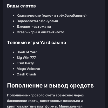
Виды слотов
Классические (одно- и трёхбарабанные)
Видеослоты с бонусами
Джекпот-автоматы
Crash-игры и инстант-лото
Топовые игры Yard casino
Book of Yard
Big Win 777
Fruit Party
Mega Volcano
Cash Crash
Пополнение и вывод средств
Пополнение игрового счёта возможно через
банковские карты, электронные кошельки и
криптовалютные платформы. Минимальная