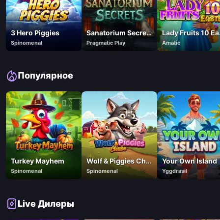
3 Hero Piggies
Sanatorium Secrets
Lad
Spinomenal
Pragmatic Play
Amatic
Популярное
Turkey Mayhem
Wolf & Piggies Chase
Your Own Island
Spinomenal
Spinomenal
Yggdrasil
Live Дилеры