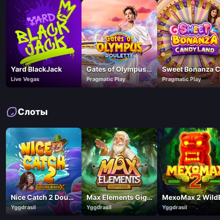
Yard BlackJack
Gates of Olympus Roulette
Live Vegas
Pragmatic Play
Pragmatic Play
Слоты
Nice Catch 2 DoubleMax
Max Elements GigaBlox
Yggdrasil
Yggdrasil
Yggdrasil