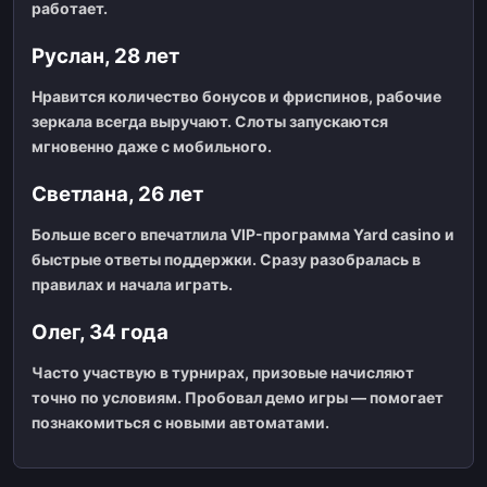
работает.
Руслан, 28 лет
Нравится количество бонусов и фриспинов, рабочие
зеркала всегда выручают. Слоты запускаются
мгновенно даже с мобильного.
Светлана, 26 лет
Больше всего впечатлила VIP-программа Yard casino и
быстрые ответы поддержки. Сразу разобралась в
правилах и начала играть.
Олег, 34 года
Часто участвую в турнирах, призовые начисляют
точно по условиям. Пробовал демо игры — помогает
познакомиться с новыми автоматами.