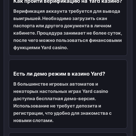
Как пройти верификацию на Yard казино?
Верификация аккаунта требуется для вывода
выигрышей. Необходимо загрузить скан
паспорта или другого документа в личном
кабинете. Процедура занимает не более суток,
после чего можно пользоваться финансовыми
функциями Yard casino.
Есть ли демо режим в казино Yard?
В большинстве игровых автоматов и
некоторых настольных играх Yard casino
доступна бесплатная демо-версия.
Использование не требует депозита и
регистрации, что удобно для знакомства с
новыми слотами.